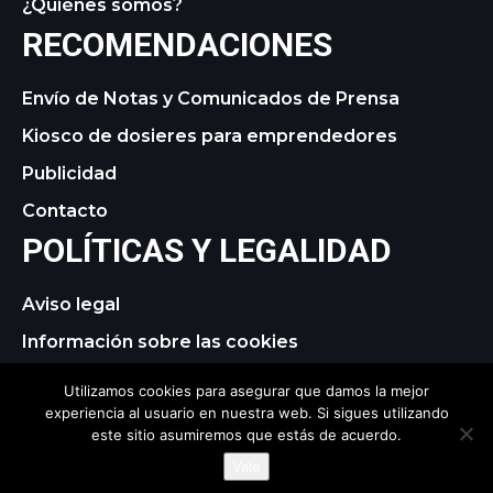
¿Quiénes somos?
RECOMENDACIONES
Envío de Notas y Comunicados de Prensa
Kiosco de dosieres para emprendedores
Publicidad
Contacto
POLÍTICAS Y LEGALIDAD
Aviso legal
Información sobre las cookies
Política de privacidad
Utilizamos cookies para asegurar que damos la mejor
experiencia al usuario en nuestra web. Si sigues utilizando
este sitio asumiremos que estás de acuerdo.
© 2021 tagDiv. All Rights Reserved. Made with Newspaper
Vale
Theme.