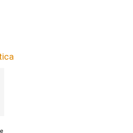
tica
se