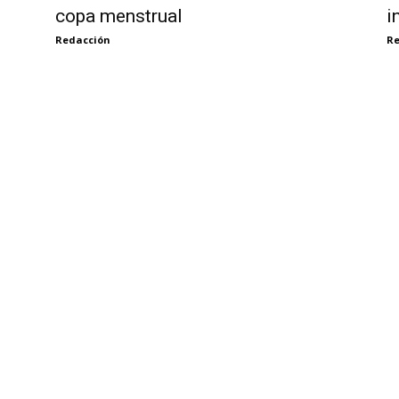
copa menstrual
i
Redacción
Re