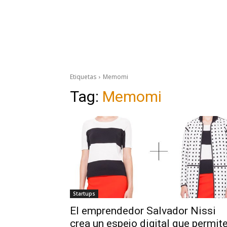
Etiquetas
Memomi
Tag:
Memomi
Startups
El emprendedor Salvador Nissi
crea un espejo digital que permit