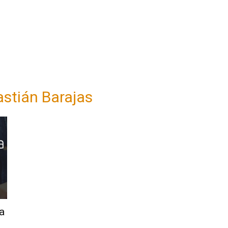
stián Barajas
a