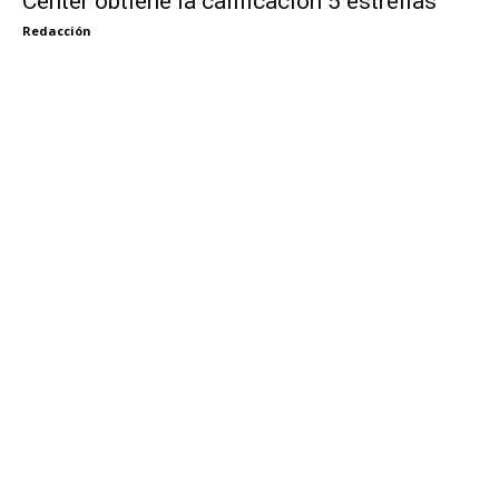
Center obtiene la calificación 5 estrellas
Redacción